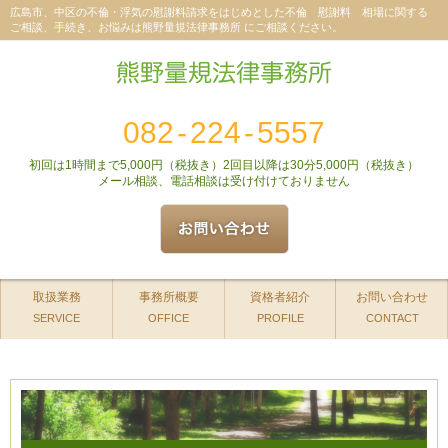
広島市、中区の不倫・浮気の慰謝料請求をはじめとした不倫 慰謝料 相場に関する
ご相談、手続き、お悩みは熊野量規法律事務所 にご相談ください。
082
-
224
-
5557
初回は1時間まで5,000円（税抜き）2回目以降は30分5,000円（税抜き）
メール相談、電話相談は受け付けておりません
取扱業務
事務所概要
資格者紹介
お問い合わせ
SERVICE
OFFICE
PROFILE
CONTACT