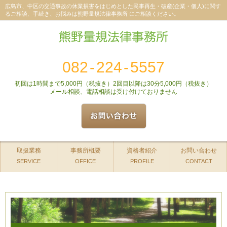
広島市、中区の交通事故の休業損害をはじめとした民事再生・破産(企業・個人)に関す
るご相談、手続き、お悩みは熊野量規法律事務所 にご相談ください。
082
-
224
-
5557
初回は1時間まで5,000円（税抜き）2回目以降は30分5,000円（税抜き）
メール相談、電話相談は受け付けておりません
取扱業務
事務所概要
資格者紹介
お問い合わせ
SERVICE
OFFICE
PROFILE
CONTACT