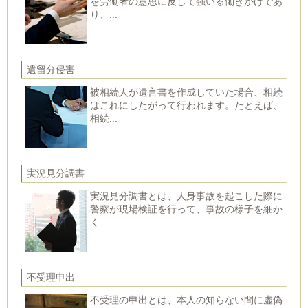
を労働者の意思に反して強いる働きかけであ
り、...
遺留分侵害
被相続人が遺言書を作成していた場合、相続
はこれにしたがって行われます。たとえば、
相続...
実況見分調書
実況見分調書とは、人身事故を起こした際に
警察が現場検証を行って、事故の様子を細か
く...
不受理申出
不受理の申出とは、本人の知らない間に虚偽