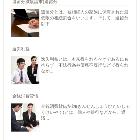
遺留分減殺請求(遺留分...
遺留分とは、被相続人の家族に保障された最
低限の相続割合をいいます。そして、遺留分
以下...
逸失利益
逸失利益とは、本来得られるべきであるにも
拘らず、不法行為や債務不履行などで得られ
なか...
金銭消費貸借
金銭消費貸借契約(きんせんしょうひたいしゃ
くけいやく)とは、個人や銀行などから、返
済...