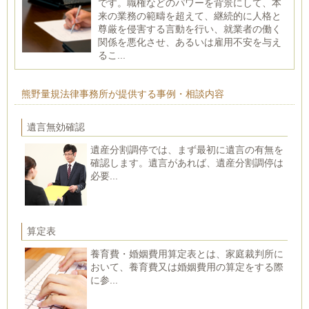
です。職権などのパワーを背景にして、本
来の業務の範疇を超えて、継続的に人格と
尊厳を侵害する言動を行い、就業者の働く
関係を悪化させ、あるいは雇用不安を与え
るこ...
熊野量規法律事務所が提供する事例・相談内容
遺言無効確認
遺産分割調停では、まず最初に遺言の有無を
確認します。遺言があれば、遺産分割調停は
必要...
算定表
養育費・婚姻費用算定表とは、家庭裁判所に
おいて、養育費又は婚姻費用の算定をする際
に参...