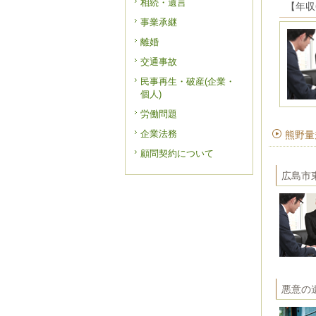
相続・遺言
【年収
事業承継
離婚
交通事故
民事再生・破産(企業・
個人)
労働問題
企業法務
熊野量
顧問契約について
広島市
悪意の遺