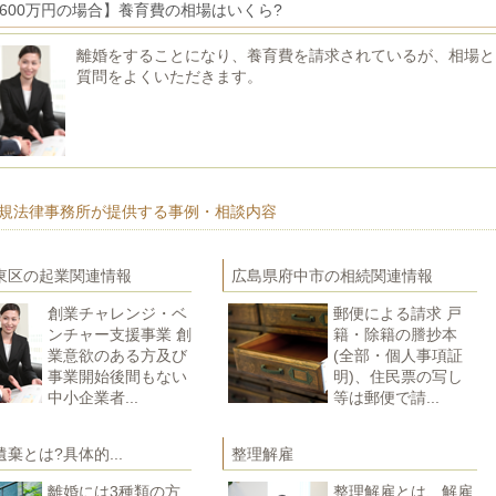
600万円の場合】養育費の相場はいくら?
離婚をすることになり、養育費を請求されているが、相場と
質問をよくいただきます。
規法律事務所が提供する事例・相談内容
東区の起業関連情報
広島県府中市の相続関連情報
創業チャレンジ・ベ
郵便による請求 戸
ンチャー支援事業 創
籍・除籍の謄抄本
業意欲のある方及び
(全部・個人事項証
事業開始後間もない
明)、住民票の写し
中小企業者...
等は郵便で請...
棄とは?具体的...
整理解雇
離婚には3種類の方
整理解雇とは、解雇