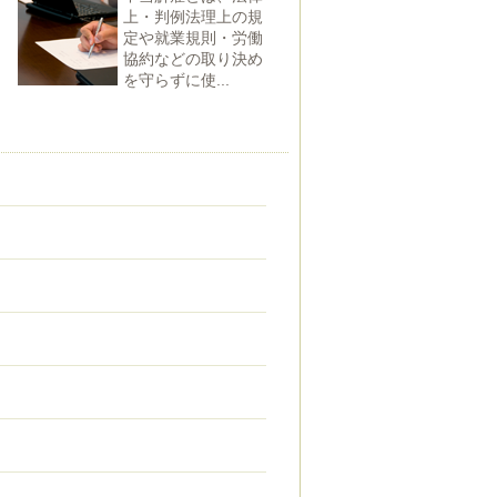
上・判例法理上の規
定や就業規則・労働
協約などの取り決め
を守らずに使...