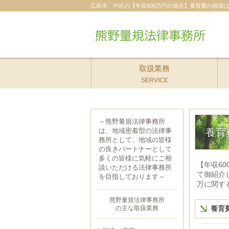
広島市、中区の【年収600万円の場合】養育費の相場
取扱業務
SERVICE
～熊野量規法律事務所
は、地域密着型の法律事
養育
務所として、地域の皆様
の良きパートナーとして
多くの皆様に気軽にご相
【年収6
談いただける法律事務所
て御紹介
を目指しております～
万に関す
熊野量規法律事務所
の主な取扱業務
養育