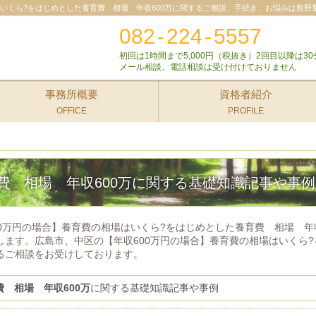
はいくら?をはじめとした養育費 相場 年収600万に関するご相談、手続き、お悩みは熊野
082
-
224
-
5557
初回は1時間まで5,000円（税抜き）2回目以降は30
メール相談、電話相談は受け付けておりません
事務所概要
資格者紹介
OFFICE
PROFILE
費 相場 年収600万に関する基礎知識記事や事例
00万円の場合】養育費の相場はいくら?をはじめとした養育費 相場 年
します。広島市、中区の【年収600万円の場合】養育費の相場はいくら?
るご相談をお受けしております。
費 相場 年収600万
に関する基礎知識記事や事例