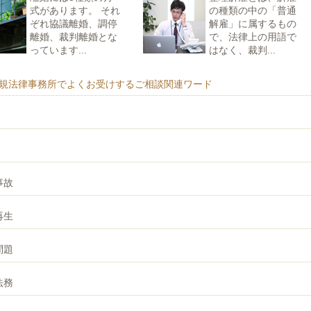
式があります。 それ
の種類の中の「普通
ぞれ協議離婚、調停
解雇」に属するもの
離婚、裁判離婚とな
で、法律上の用語で
っています...
はなく、裁判...
規法律事務所でよくお受けするご相談関連ワード
事故
再生
問題
法務