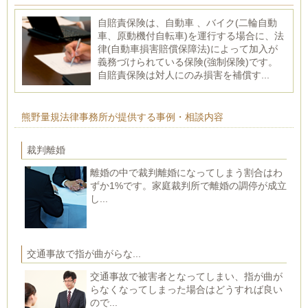
自賠責保険は、自動車 、バイク(二輪自動
車、原動機付自転車)を運行する場合に、法
律(自動車損害賠償保障法)によって加入が
義務づけられている保険(強制保険)です。
自賠責保険は対人にのみ損害を補償す...
熊野量規法律事務所が提供する事例・相談内容
裁判離婚
離婚の中で裁判離婚になってしまう割合はわ
ずか1%です。家庭裁判所で離婚の調停が成立
し...
交通事故で指が曲がらな...
交通事故で被害者となってしまい、指が曲が
らなくなってしまった場合はどうすれば良い
ので...