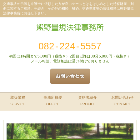
交通事故の示談を弁護士に依頼した方が良いケースとはをはじめとした特有財産 判
例に関するご相談、手続き、その他の相続、離婚、交通事故等の法律相談は熊野量規
法律事務所にお任せ下さい。
082
-
224
-
5557
初回は1時間まで5,000円（税抜き）2回目以降は30分5,000円（税抜き）
メール相談、電話相談は受け付けておりません
取扱業務
事務所概要
資格者紹介
お問い合わせ
SERVICE
OFFICE
PROFILE
CONTACT