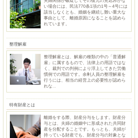
夫婦関係が破綻してその復元の見込みがな
い場合には、民法770条1項の1号～4号には
該当しなくとも、婚姻を継続し難い重大な
事由として、離婚原因になることを認めら
れています。
整理解雇
整理解雇とは、解雇の種類の中の「普通解
雇」に属するもので、法律上の用語ではな
く、裁判での判例により浮上してきた労働
慣例での用語です。余剰人員の整理解雇を
行うには、相当の経営上の必要性が認めら
れな...
特有財産とは
離婚をする際、財産分与をします。財産分
与とは、夫婦の婚姻中に形成された共同財
産を分配することです。もっとも、夫婦が
持っている財産でも、財産分与の対象とな