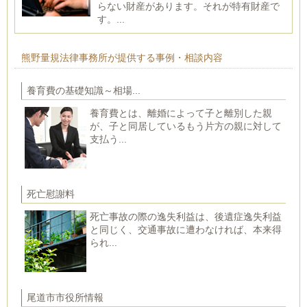
らない財産があります。それが特有財産で
す。...
熊野量規法律事務所が提供する事例・相談内容
養育費の基礎知識～相場...
養育費とは、離婚によって子と離別した親
が、子と同居しているもう片方の親に対して
支払う...
死亡慰謝料
死亡事故の際の逸失利益は、後遺症逸失利益
と同じく、交通事故に遭わなければ、本来得
られ...
尾道市市役所情報