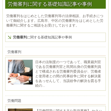
労働審判に関する基礎知識記事や事例
労働審判をはじめとした労働審判等の法律相談、お手続きにつ
いて御紹介します。広島市、中区の労働審判をはじめとした労
働審判に関するご相談をお受けしております。
労働審判
に関する基礎知識記事や事例
労働審判
日本の法制度の一つであって、職業裁判官
である労働審判官と民間出身の労働審判員
とで構成される労働審判委員会が、労働者
と使用者との間の民事紛争に関する解決案
をあっせんして、当該紛争の解決を図る手
続の...
労働問題
【労働問題に関する主な取扱業務】 セクハ