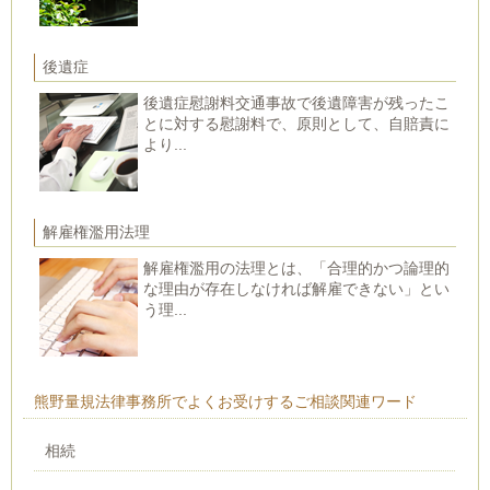
後遺症
後遺症慰謝料交通事故で後遺障害が残ったこ
とに対する慰謝料で、原則として、自賠責に
より...
解雇権濫用法理
解雇権濫用の法理とは、「合理的かつ論理的
な理由が存在しなければ解雇できない」とい
う理...
熊野量規法律事務所でよくお受けするご相談関連ワード
相続