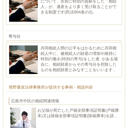
について、生前に特別の貢献をした「相続
人」が、遺産をより多く受け取ることがで
きる制度です(民法904条の2)。
寄与分
共同相続人間の公平をはかるために共同相
続人中に、被相続人の財産の増加や維持に
特別の働き(特別の寄与)をした者. がある場
合に、相続財産からその寄与分を控除した
ものを相続財産とみなすことをいいます...
熊野量規法律事務所が提供する事例・相談内容
広島市中区の相続関連情報
お父様が死亡した戸籍全部事項証明書(戸籍謄
本)又は除籍全部事項証明書(除籍謄本)を請...