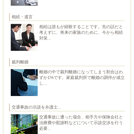
相続・遺言
相続は誰もが経験することです。先の話だと
考えずに、将来の家族のために、今から相続
対策...
裁判離婚
離婚の中で裁判離婚になってしまう割合はわ
ずか1%です。家庭裁判所で離婚の調停が成立
し...
交通事故の示談を弁護士...
交通事故に遭った場合、相手方や保険会社と
治療費や慰謝料などについて示談交渉を行う
必要...