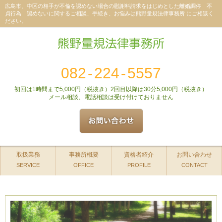
広島市、中区の相手が不倫を認めない場合の慰謝料請求をはじめとした離婚調停 不
貞行為 認めないに関するご相談、手続き、お悩みは熊野量規法律事務所 にご相談く
ださい。
082
-
224
-
5557
初回は1時間まで5,000円（税抜き）2回目以降は30分5,000円（税抜き）
メール相談、電話相談は受け付けておりません
取扱業務
事務所概要
資格者紹介
お問い合わせ
SERVICE
OFFICE
PROFILE
CONTACT