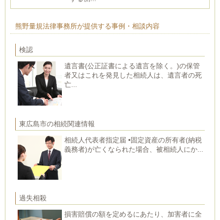
熊野量規法律事務所が提供する事例・相談内容
検認
遺言書(公正証書による遺言を除く。)の保管
者又はこれを発見した相続人は、遺言者の死
亡...
東広島市の相続関連情報
相続人代表者指定届 •固定資産の所有者(納税
義務者)が亡くなられた場合、被相続人にか...
過失相殺
損害賠償の額を定めるにあたり、加害者に全