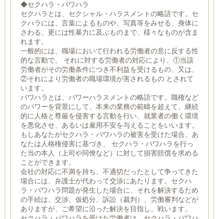
◆セクハラ・パワハラ
セクハラとは、セクシャル・ハラスメントの略語です。セ
クハラには、言葉によるものや、写真等をみせる、身体に
さわる、更には性暴力に及ぶものまで、様々なものが含ま
れます。
一般的には、職場において行われる労働者の意に反する性
的な言動で、 それに対する労働者の対応により、①当該
労働者がその労働条件につき不利益を受けるもの、又は、
②それにより労働者の職場環境が害されるもの とされて
います。
パワハラとは、パワーハラスメントの略語です。職権など
のパワーを背景にして、本来の業務の範疇を超えて、継続
的に人格と尊厳を侵害する言動を行い、就業者の働く環境
を悪化させ、あるいは雇用不安を与えることをいいます。
もしあなたがセクハラ・パワハラの被害を受けた場合、あ
なたは人格権侵害に基づき、 セクハラ・パワハラを行っ
た当の本人（上司や同僚など）に対して損害賠償を求める
ことができます。
会社の対応に不満を持ち、不適切だったとして争ってきた
場合には、弁護士が代わって交渉にあたります。セクハ
ラ・パワハラ問題が発生した場合に、それを解決するため
の手続は、交渉、仮処分、訴訟（裁判）、労働審判などが
ありますが、ご希望に沿った解決を目指し、戦います。
セクハラ・パワハラを受けた労働者は、セクハラ・パワハ