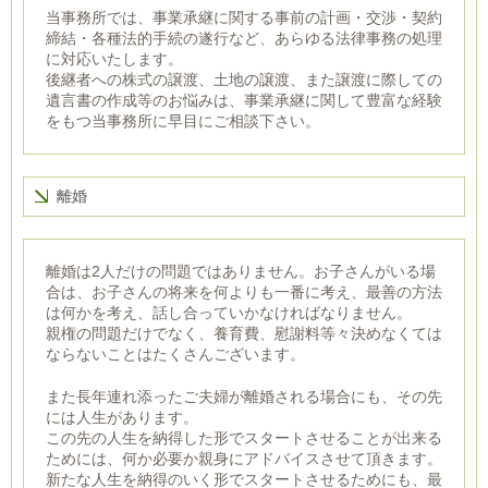
当事務所では、事業承継に関する事前の計画・交渉・契約
締結・各種法的手続の遂行など、あらゆる法律事務の処理
に対応いたします。
後継者への株式の譲渡、土地の譲渡、また譲渡に際しての
遺言書の作成等のお悩みは、事業承継に関して豊富な経験
をもつ当事務所に早目にご相談下さい。
離婚
離婚は2人だけの問題ではありません。お子さんがいる場
合は、お子さんの将来を何よりも一番に考え、最善の方法
は何かを考え、話し合っていかなければなりません。
親権の問題だけでなく、養育費、慰謝料等々決めなくては
ならないことはたくさんございます。
また長年連れ添ったご夫婦が離婚される場合にも、その先
には人生があります。
この先の人生を納得した形でスタートさせることが出来る
ためには、何か必要か親身にアドバイスさせて頂きます。
新たな人生を納得のいく形でスタートさせるためにも、最