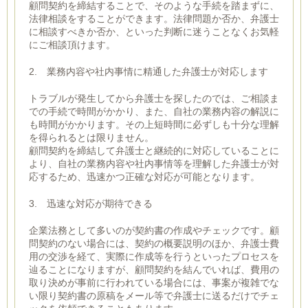
顧問契約を締結することで、そのような手続を踏まずに、
法律相談をすることができます。法律問題か否か、弁護士
に相談すべきか否か、といった判断に迷うことなくお気軽
にご相談頂けます。
2. 業務内容や社内事情に精通した弁護士が対応します
トラブルが発生してから弁護士を探したのでは、ご相談ま
での手続で時間がかかり、また、自社の業務内容の解説に
も時間がかかります。その上短時間に必ずしも十分な理解
を得られるとは限りません。
顧問契約を締結して弁護士と継続的に対応していることに
より、自社の業務内容や社内事情等を理解した弁護士が対
応するため、迅速かつ正確な対応が可能となります。
3. 迅速な対応が期待できる
企業法務として多いのが契約書の作成やチェックです。顧
問契約のない場合には、契約の概要説明のほか、弁護士費
用の交渉を経て、実際に作成等を行うといったプロセスを
辿ることになりますが、顧問契約を結んでいれば、費用の
取り決めが事前に行われている場合には、事案が複雑でな
い限り契約書の原稿をメール等で弁護士に送るだけでチェ