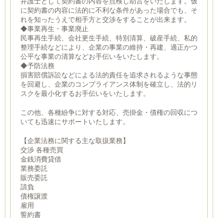
弁護士として契約書の内容を点検し助言をいたします。仮
に契約書の内容に法的に不利な条件があった場合でも、そ
れを知ったうえで相手方と交渉をすることが出来ます。
◆事業再生・事業廃止
民事再生手続、会社更生手続、特別清算、破産手続、私的
整理手続などにより、企業の事業の維持・再建、適正かつ
公平な事業の清算などお手伝いをいたします。
◆予防法務
損害賠償訴訟などによる法的責任を追求されるような事態
を回避し、企業のコンプライアンス体制を確立し、法的リ
スクを最小化するお手伝いをいたします。
この他、各種紛争に対する対応、売掛金・債権の回収につ
いても迅速にサポートいたします。
【企業法務に関する主な取扱業務】
交渉 各種売買
金銭消費貸借
業務委託
販売委託
請負
債権譲渡
雇用
誓約書