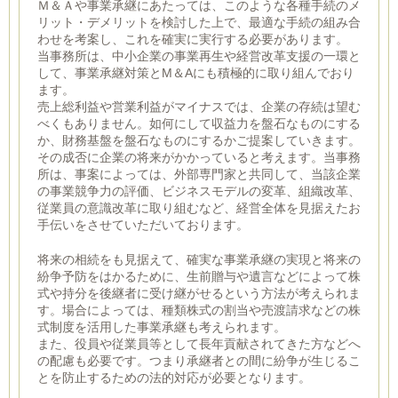
Ｍ＆Ａや事業承継にあたっては、このような各種手続のメ
リット・デメリットを検討した上で、最適な手続の組み合
わせを考案し、これを確実に実行する必要があります。
当事務所は、中小企業の事業再生や経営改革支援の一環と
して、事業承継対策とM＆Aにも積極的に取り組んでおり
ます。
売上総利益や営業利益がマイナスでは、企業の存続は望む
べくもありません。如何にして収益力を盤石なものにする
か、財務基盤を盤石なものにするかご提案していきます。
その成否に企業の将来がかかっていると考えます。当事務
所は、事案によっては、外部専門家と共同して、当該企業
の事業競争力の評価、ビジネスモデルの変革、組織改革、
従業員の意識改革に取り組むなど、経営全体を見据えたお
手伝いをさせていただいております。
将来の相続をも見据えて、確実な事業承継の実現と将来の
紛争予防をはかるために、生前贈与や遺言などによって株
式や持分を後継者に受け継がせるという方法が考えられま
す。場合によっては、種類株式の割当や売渡請求などの株
式制度を活用した事業承継も考えられます。
また、役員や従業員等として長年貢献されてきた方などへ
の配慮も必要です。つまり承継者との間に紛争が生じるこ
とを防止するための法的対応が必要となります。