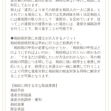
遺言書の内容に疑問がある、納得出来ない等のご相談にも
対応しております。
例えば「遺言により全ての財産を相続人の一人に譲る」と
されている場合にも、民法では兄弟姉妹を除く法定相続人
には最低限の取り分として「遺留分」を定めています。従
ってこの遺留分の侵害があった場合には、遺留分減殺請求
を行うことで、取り返すことが可能です。
◆相続税対策に弁護士が介入するメリット
相続税節税対策は早めに行うほど効果的です。
「相続税の申告が必要なのかどうか」「相続税の申告はど
のようにすればよいのか」「相続税はどのくらい掛かるの
か」「できるだけ節税したいが方法がわからない」等の相
続税の問題につき関しては、相続に強い税理士と連携し対
応いたします。税理士と弁護士が一緒に連携して行うこと
により円滑な遺産分割と相続税の税金対策を同時に解決す
ることが可能となります。
【相続に関する主な取扱業務】
相続手続
遺産分割協議
遺産分割調停・審判
相続放棄
限定承認