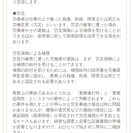
う交渉します。
◆労災
労働者が仕事の上で被った負傷、疾病、障害または死亡を
労働災害（労災）といいます。労災の被害に遭った場合、
労働者やその遺族は、労災保険による補償を受けることが
できるほか、使用者に対して損害賠償を請求できる場合が
あります。
労災保険による補償
労災の被害に遭った労働者や遺族は、まず、労災保険によ
る補償の給付を受けることができます。
補償の給付を受けるためには、補償給付の請求書を労働基
準監督署に提出し、業務上の負傷、疾病、障害又は死亡で
あると認定される必要があります。
業務上の事故であるかどうかは、「業務遂行性」と「業務
起因性」という２つの要件によって判断されます。これら
の要件を満たすことが明らかな労災事故の場合は特に問題
がありませんが、腰痛や過労死などの傷病の場合には、業
務起因性（因果関係）が否定されて労災補償が不支給とな
るケースもあります。綿密な調査と必要な証拠書類の準備
が必要となりますので、おひとりで悩まずに早目にご相談
下さい。