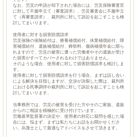
なお、労災の申請が却下された場合には、労災保険審査官
に対して不服申立て（審査請求）、労災審査会に不服申立
て（再審査請求）、裁判所に対して訴訟を起こすことも検
討してまいります。
使用者に対する損害賠償請求
労災保険の保険給付は、療養補償給付、休業補償給付、障
害補償給付、遺族補償給付、葬祭料、傷病補償年金に限ら
れますので、労災の被害に遭った労働者やその遺族が受け
た損害がすべてカバーされるわけではありません。
そのような場合、使用者に対して損害賠償請求も検討しま
す。
使用者に対して損害賠償請求を行う場合、まずは話し合い
による解決を目指しますが、交渉が決裂した際は、裁判所
における民事調停や裁判所に対して訴訟を起こすことも検
討してまいります。
当事務所では、労災の被害を受けた方やそのご家族、遺族
からのご相談を積極的に受け付けています。
労働基準監督署の決定や、使用者の対応に疑問を感じた場
合には、悩まず、まずは私たちにお話をお聞かせくださ
い。弁護士として最適なアドバイスをさせて頂きます。