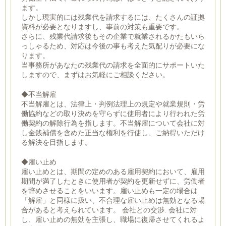
ます。
しかし現実的には残業代を請求するには、たくさんの証拠
資料が必要となりますし、事前の対策も重要です。
さらに、残業代請求後もその企業で就業されるかたもいら
っしゃるため、対応は今後の事も考えた気配りが必要にな
ります。
当事務所があなたの残業代の請求を全面的にサポートいた
しますので、まずはお気軽にご相談ください。
◆不当解雇
不当解雇とは、法律上・判例法理上の規定や就業規則・労
働協約などの取り決めを守らずに使用者により行われた労
働契約の解除行為を指します。不当解雇について会社に対
し金銭補償を含めた正当な権利を行使し、ご納得いただけ
る解決を目指します。
◆雇い止め
雇い止めとは、期間の定めのある雇用契約において、雇用
期間が満了したときに使用者が契約を更新せずに、労働者
を辞めさせることをいいます。雇い止めも一定の場合は
「解雇」と同様に扱い、不合理な雇い止めは無効となる場
合があると考えられています。 会社との交渉. 会社に対
し、雇い止めの無効を主張し、職場に復帰させてくれるよ