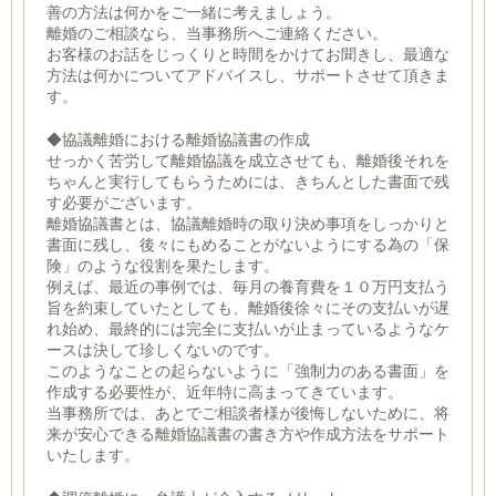
善の方法は何かをご一緒に考えましょう。
離婚のご相談なら、当事務所へご連絡ください。
お客様のお話をじっくりと時間をかけてお聞きし、最適な
方法は何かについてアドバイスし、サポートさせて頂きま
す。
◆協議離婚における離婚協議書の作成
せっかく苦労して離婚協議を成立させても、離婚後それを
ちゃんと実行してもらうためには、きちんとした書面で残
す必要がございます。
離婚協議書とは、協議離婚時の取り決め事項をしっかりと
書面に残し、後々にもめることがないようにする為の「保
険」のような役割を果たします。
例えば、最近の事例では、毎月の養育費を１０万円支払う
旨を約束していたとしても、離婚後徐々にその支払いが遅
れ始め、最終的には完全に支払いが止まっているようなケ
ースは決して珍しくないのです。
このようなことの起らないように「強制力のある書面」を
作成する必要性が、近年特に高まってきています。
当事務所では、あとでご相談者様が後悔しないために、将
来が安心できる離婚協議書の書き方や作成方法をサポート
いたします。