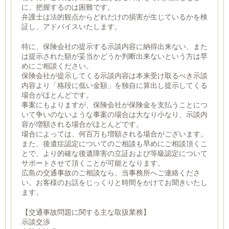
に、把握するのは困難です。
弁護士は法的観点からどれだけの損害が生じているかを検
証し、アドバイスいたします。
特に、保険会社の提示する示談内容に納得出来ない、また
は提示された額が妥当かどうか判断出来ないという方は早
めにご相談ください。
保険会社が提示してくる示談内容は本来受け取るべき示談
内容より「格段に低い金額」を独自に算出し提示してくる
場合がほとんどです。
事案にもよりますが、保険会社が保険金を支払うことにつ
いて争いのないような事案の場合は大なり小なり、示談内
容が増額される場合がほとんどです。
場合によっては、何百万も増額される場合がございます。
また、後遺症認定についてのご相談も早めにご相談頂くこ
とで、より的確な後遺障害の立証および等級認定について
サポートさせて頂くことが可能となります。
広島の交通事故のご相談なら、当事務所へご連絡くださ
い。お客様のお話をじっくりと時間をかけてお聞きいたし
ます。
【交通事故問題に関する主な取扱業務】
示談交渉