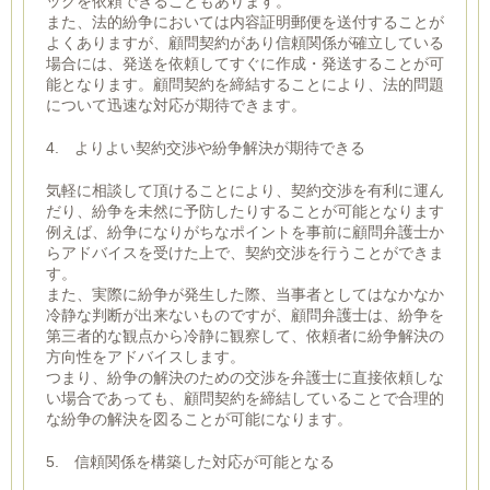
ックを依頼できることもあります。
また、法的紛争においては内容証明郵便を送付することが
よくありますが、顧問契約があり信頼関係が確立している
場合には、発送を依頼してすぐに作成・発送することが可
能となります。顧問契約を締結することにより、法的問題
について迅速な対応が期待できます。
4. よりよい契約交渉や紛争解決が期待できる
気軽に相談して頂けることにより、契約交渉を有利に運ん
だり、紛争を未然に予防したりすることが可能となります
例えば、紛争になりがちなポイントを事前に顧問弁護士か
らアドバイスを受けた上で、契約交渉を行うことができま
す。
また、実際に紛争が発生した際、当事者としてはなかなか
冷静な判断が出来ないものですが、顧問弁護士は、紛争を
第三者的な観点から冷静に観察して、依頼者に紛争解決の
方向性をアドバイスします。
つまり、紛争の解決のための交渉を弁護士に直接依頼しな
い場合であっても、顧問契約を締結していることで合理的
な紛争の解決を図ることが可能になります。
5. 信頼関係を構築した対応が可能となる