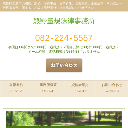
広島県広島市の相続、離婚、交通事故、民事再生、労働問題、企業法務、そのほか一
般民事事件に関するご相談は熊野量規法律事務所にお任せ下さい。
082
-
224
-
5557
初回は1時間まで5,000円（税抜き）2回目以降は30分5,000円（税抜き）
メール相談、電話相談は受け付けておりません
取扱業務
事務所概要
資格者紹介
お問い合わせ
SERVICE
OFFICE
PROFILE
CONTACT