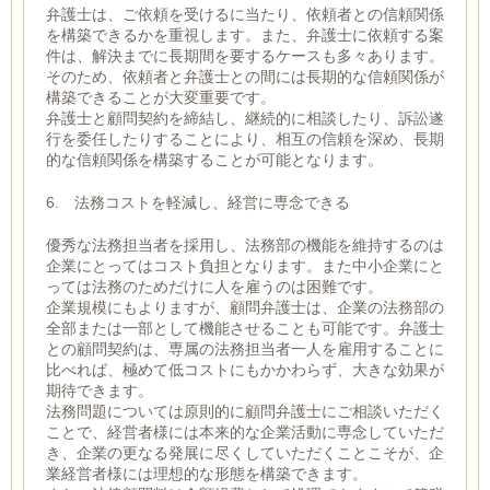
弁護士は、ご依頼を受けるに当たり、依頼者との信頼関係
を構築できるかを重視します。また、弁護士に依頼する案
件は、解決までに長期間を要するケースも多々あります。
そのため、依頼者と弁護士との間には長期的な信頼関係が
構築できることが大変重要です。
弁護士と顧問契約を締結し、継続的に相談したり、訴訟遂
行を委任したりすることにより、相互の信頼を深め、長期
的な信頼関係を構築することが可能となります。
6. 法務コストを軽減し、経営に専念できる
優秀な法務担当者を採用し、法務部の機能を維持するのは
企業にとってはコスト負担となります。また中小企業にと
っては法務のためだけに人を雇うのは困難です。
企業規模にもよりますが、顧問弁護士は、企業の法務部の
全部または一部として機能させることも可能です。弁護士
との顧問契約は、専属の法務担当者一人を雇用することに
比べれば、極めて低コストにもかかわらず、大きな効果が
期待できます。
法務問題については原則的に顧問弁護士にご相談いただく
ことで、経営者様には本来的な企業活動に専念していただ
き、企業の更なる発展に尽くしていただくことこそが、企
業経営者様には理想的な形態を構築できます。