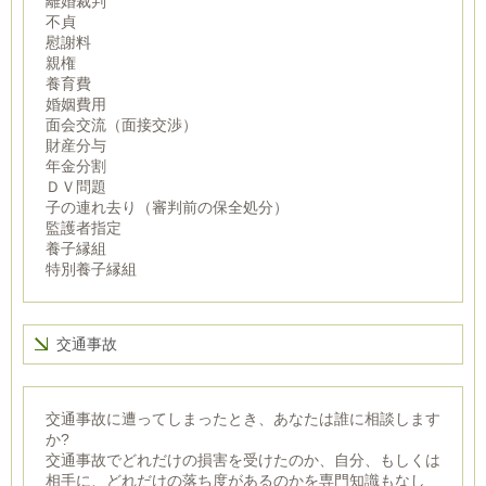
離婚裁判
不貞
慰謝料
親権
養育費
婚姻費用
面会交流（面接交渉）
財産分与
年金分割
ＤＶ問題
子の連れ去り（審判前の保全処分）
監護者指定
養子縁組
特別養子縁組
交通事故
交通事故に遭ってしまったとき、あなたは誰に相談します
か?
交通事故でどれだけの損害を受けたのか、自分、もしくは
相手に、どれだけの落ち度があるのかを専門知識もなし