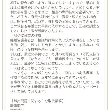
相手の都合の良いように進んでしまいますので、早めに弁
護士に相談を始めたほうが良いでしょう。訴訟となると有
利に事を運ぼうとすれば、相当の専門技術が必要です。ま
た、相手方に有責の証拠があり、資産・収入がある場合
は、財産分与、慰謝料、養育費の金額が変わってきます。
この場合も弁護士に早目に依頼することで、正確な調査を
もとにした主張が可能となります。
・離婚協議書の作成
離婚協議書とは、協議離婚時の取り決め事項をしっかりと
書面に残し、後々にもめることがないようにする為の「保
険」のような役割を果たします。
例えば、最近の事例では、毎月の養育費を１０万円支払う
旨を約束していたとしても、離婚後徐々にその支払いが遅
れ始め、最終的には完全に支払いが止まっているようなケ
ースは決して珍しくないのです。
このようなことの起らないように「強制力のある書面」を
作成する必要性が、近年特に高まってきています。
当事務所では、あとでご相談者様が後悔しないために、将
来が安心できる離婚協議書の書き方や作成方法をサポート
させて頂いております。
【離婚問題に関する主な取扱業務】
離婚調停