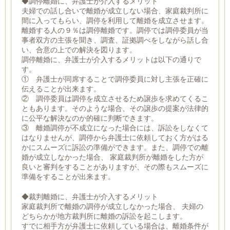
◆調停離婚に、弁護士が介入するメリット
夫婦での話し合いで離婚が成立しない場合、家庭裁判所に
間に入ってもらい、調停を利用して離婚を成立させます。
離婚する人の９％は調停離婚です。調停では調停委員が当
事者双方の主張を聞き、調査、証拠調べをしながら話し合
い、合意の上での解決を図ります。
調停離婚に、弁護士が介入するメリットは以下の通りで
す。
① 弁護士が同席することで調停委員に対し主張を正確に
伝えることが出来ます。
② 調停委員は調停を成立させるため譲歩を求めてくるこ
ともあります。そのような場合、その譲歩の提案が法律的
に公平な解決なのか的確に判断できます。
③ 離婚調停が不成立になった場合には、訴訟をしなくて
はなりませんが、調停から弁護士に依頼しておく方がはる
かにスムーズに訴訟の準備ができます。また、調停での離
婚が成立しなかった場合、 家庭裁判所が離婚をした方が
良いと審判をすることがありますが、その際もスムーズに
準備をすることが出来ます。
◆裁判離婚に、弁護士が介入するメリット
家庭裁判所で離婚の調停が成立しなかった場合、 夫婦の
どちらかが地方裁判所に離婚の訴訟を起こします。
すでに相手方が弁護士に依頼している場合は、離婚条件が