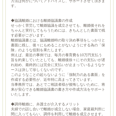
方法は何かについてアドバイスし、サポートさせて頂きま
す。
◆協議離婚における離婚協議書の作成
せっかく苦労して離婚協議を成立させても、離婚後それを
ちゃんと実行してもらうためには、きちんとした書面で残
す必要がございます。
離婚協議書とは、協議離婚時の取り決め事項をしっかりと
書面に残し、後々にもめることがないようにする為の「保
険」のような役割を果たします。
例えば、最近の事例では、毎月の養育費を10万円支払う
旨を約束していたとしても、離婚後徐々にその支払いが遅
れ始め、最終的には完全に支払いが止まっているようなケ
ースは決して珍しくないのです。
このようなことの起らないように「強制力のある書面」を
作成する必要性が、近年特に高まってきています。
当事務所では、あとでご相談者様が後悔しないために、将
来が安心できる離婚協議書の書き方や作成方法をサポート
いたします。
◆調停離婚に、弁護士が介入するメリット
夫婦での話し合いで離婚が成立しない場合、家庭裁判所に
間に入ってもらい、調停を利用して離婚を成立させます。