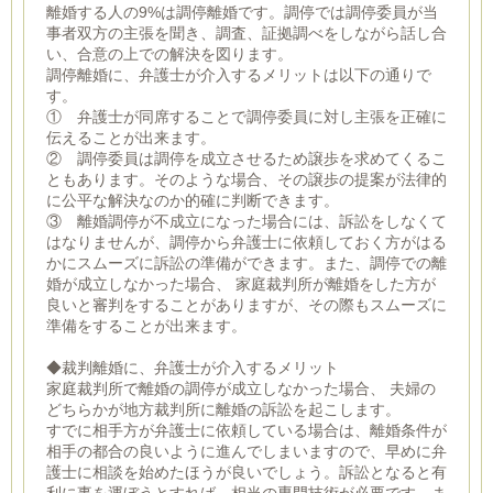
離婚する人の9%は調停離婚です。調停では調停委員が当
事者双方の主張を聞き、調査、証拠調べをしながら話し合
い、合意の上での解決を図ります。
調停離婚に、弁護士が介入するメリットは以下の通りで
す。
① 弁護士が同席することで調停委員に対し主張を正確に
伝えることが出来ます。
② 調停委員は調停を成立させるため譲歩を求めてくるこ
ともあります。そのような場合、その譲歩の提案が法律的
に公平な解決なのか的確に判断できます。
③ 離婚調停が不成立になった場合には、訴訟をしなくて
はなりませんが、調停から弁護士に依頼しておく方がはる
かにスムーズに訴訟の準備ができます。また、調停での離
婚が成立しなかった場合、 家庭裁判所が離婚をした方が
良いと審判をすることがありますが、その際もスムーズに
準備をすることが出来ます。
◆裁判離婚に、弁護士が介入するメリット
家庭裁判所で離婚の調停が成立しなかった場合、 夫婦の
どちらかが地方裁判所に離婚の訴訟を起こします。
すでに相手方が弁護士に依頼している場合は、離婚条件が
相手の都合の良いように進んでしまいますので、早めに弁
護士に相談を始めたほうが良いでしょう。訴訟となると有