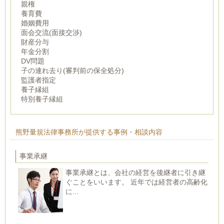
親権
養育費
婚姻費用
面会交流(面接交渉)
財産分与
年金分割
DV問題
子の連れ去り(審判前の保全処分)
監護者指定
養子縁組
特別養子縁組
熊野量規法律事務所が提供する事例・相談内容
事業承継
事業承継とは、会社の経営を後継者に引き継
ぐことをいいます。 近年では経営者の高齢化
に...