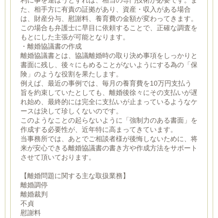
利に事を運ぼうとすれば、相当の専門技術が必要です。ま
た、相手方に有責の証拠があり、資産・収入がある場合
は、財産分与、慰謝料、養育費の金額が変わってきます。
この場合も弁護士に早目に依頼することで、正確な調査を
もとにした主張が可能となります。
・離婚協議書の作成
離婚協議書とは、協議離婚時の取り決め事項をしっかりと
書面に残し、後々にもめることがないようにする為の「保
険」のような役割を果たします。
例えば、最近の事例では、毎月の養育費を10万円支払う
旨を約束していたとしても、離婚後徐々にその支払いが遅
れ始め、最終的には完全に支払いが止まっているようなケ
ースは決して珍しくないのです。
このようなことの起らないように「強制力のある書面」を
作成する必要性が、近年特に高まってきています。
当事務所では、あとでご相談者様が後悔しないために、将
来が安心できる離婚協議書の書き方や作成方法をサポート
させて頂いております。
【離婚問題に関する主な取扱業務】
離婚調停
離婚裁判
不貞
慰謝料