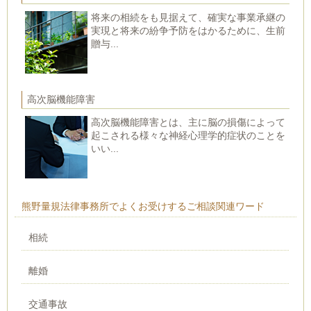
将来の相続をも見据えて、確実な事業承継の
実現と将来の紛争予防をはかるために、生前
贈与...
高次脳機能障害
高次脳機能障害とは、主に脳の損傷によって
起こされる様々な神経心理学的症状のことを
いい...
熊野量規法律事務所でよくお受けするご相談関連ワード
相続
離婚
交通事故