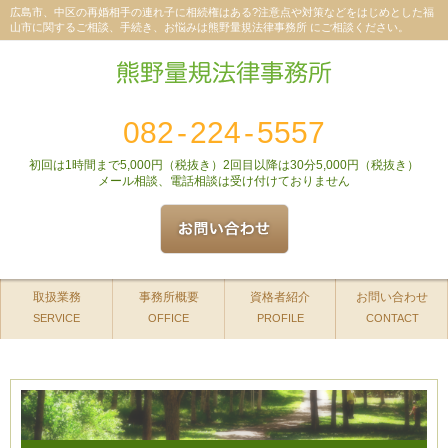
広島市、中区の再婚相手の連れ子に相続権はある?注意点や対策などをはじめとした福
山市に関するご相談、手続き、お悩みは熊野量規法律事務所 にご相談ください。
082
-
224
-
5557
初回は1時間まで5,000円（税抜き）2回目以降は30分5,000円（税抜き）
メール相談、電話相談は受け付けておりません
取扱業務
事務所概要
資格者紹介
お問い合わせ
SERVICE
OFFICE
PROFILE
CONTACT