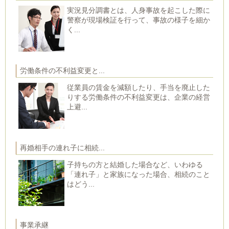
実況見分調書とは、人身事故を起こした際に
警察が現場検証を行って、事故の様子を細か
く...
労働条件の不利益変更と...
従業員の賃金を減額したり、手当を廃止した
りする労働条件の不利益変更は、企業の経営
上避...
再婚相手の連れ子に相続...
子持ちの方と結婚した場合など、いわゆる
「連れ子」と家族になった場合、相続のこと
はどう...
事業承継