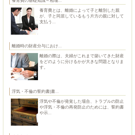
養育費の基礎知識～相場...
養育費とは、離婚によって子と離別した親
が、子と同居しているもう片方の親に対して
支払う...
離婚時の財産分与におけ...
離婚の際は、夫婦がこれまで築いてきた財産
をどのように分けるかが大きな問題となりま
す。
浮気・不倫の誓約書|書...
浮気や不倫が発覚した場合、トラブルの防止
や浮気・不倫の再発防止のためには、誓約書
や示...