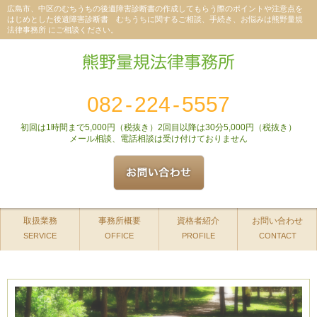
広島市、中区のむちうちの後遺障害診断書の作成してもらう際のポイントや注意点を
はじめとした後遺障害診断書 むちうちに関するご相談、手続き、お悩みは熊野量規
法律事務所 にご相談ください。
082
-
224
-
5557
初回は1時間まで5,000円（税抜き）2回目以降は30分5,000円（税抜き）
メール相談、電話相談は受け付けておりません
取扱業務
事務所概要
資格者紹介
お問い合わせ
SERVICE
OFFICE
PROFILE
CONTACT