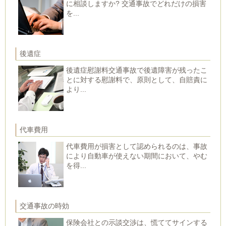
に相談しますか? 交通事故でどれだけの損害
を...
後遺症
後遺症慰謝料交通事故で後遺障害が残ったこ
とに対する慰謝料で、原則として、自賠責に
より...
代車費用
代車費用が損害として認められるのは、事故
により自動車が使えない期間において、やむ
を得...
交通事故の時効
保険会社との示談交渉は、慌ててサインする