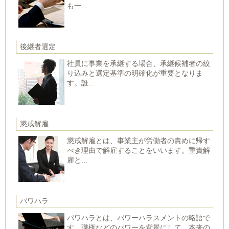
も一...
後継者選定
社員に事業を承継する場合、承継候補者の絞
り込みと選定基準の明確化が重要となりま
す。誰...
懲戒解雇
懲戒解雇とは、事業主が労働者の責めに帰す
べき理由で解雇することをいいます。重責解
雇と...
パワハラ
パワハラとは、パワーハラスメントの略語で
す。職権などのパワーを背景にして、本来の