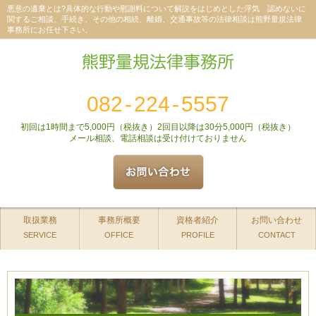
悪意の遺棄とは?具体的な行動や慰謝料について解説をはじめとした浮気 認めないに
関するご相談、手続き、その他の相続、離婚、交通事故等の法律相談は熊野量規法律
事務所にお任せ下さい。
082
-
224
-
5557
初回は1時間まで5,000円（税抜き）2回目以降は30分5,000円（税抜き）
メール相談、電話相談は受け付けておりません
取扱業務
事務所概要
資格者紹介
お問い合わせ
SERVICE
OFFICE
PROFILE
CONTACT