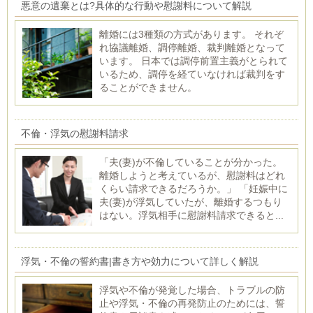
悪意の遺棄とは?具体的な行動や慰謝料について解説
離婚には3種類の方式があります。 それぞ
れ協議離婚、調停離婚、裁判離婚となって
います。 日本では調停前置主義がとられて
いるため、調停を経ていなければ裁判をす
ることができません。
不倫・浮気の慰謝料請求
「夫(妻)が不倫していることが分かった。
離婚しようと考えているが、慰謝料はどれ
くらい請求できるだろうか。」 「妊娠中に
夫(妻)が浮気していたが、離婚するつもり
はない。浮気相手に慰謝料請求できると...
浮気・不倫の誓約書|書き方や効力について詳しく解説
浮気や不倫が発覚した場合、トラブルの防
止や浮気・不倫の再発防止のためには、誓