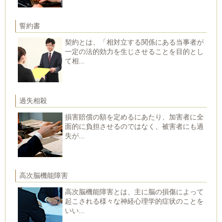
誓約書
契約とは、「相対立する関係にある当事者が
一定の法的効力を生じさせることを目的とし
て相...
過失相殺
損害賠償の額を定めるにあたり、加害者に全
面的に負担させるのではなく、被害者にも過
失が...
高次脳機能障害
高次脳機能障害とは、主に脳の損傷によって
起こされる様々な神経心理学的症状のことを
いい...