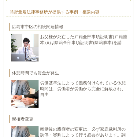
熊野量規法律事務所が提供する事例・相談内容
広島市中区の相続関連情報
お父様が死亡した戸籍全部事項証明書(戸籍謄
本)又は除籍全部事項証明書(除籍謄本)を請...
休憩時間でも賃金が発生...
労働基準法によって義務付けられている休憩
時間は、労働者が労働から完全に解放され、
自由...
親権者変更
離婚後の親権者の変更は、必ず家庭裁判所の
調停・審判によって行う必要があります。調