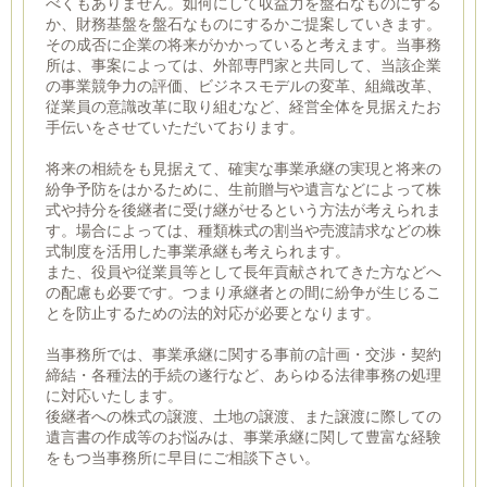
べくもありません。如何にして収益力を盤石なものにする
か、財務基盤を盤石なものにするかご提案していきます。
その成否に企業の将来がかかっていると考えます。当事務
所は、事案によっては、外部専門家と共同して、当該企業
の事業競争力の評価、ビジネスモデルの変革、組織改革、
従業員の意識改革に取り組むなど、経営全体を見据えたお
手伝いをさせていただいております。
将来の相続をも見据えて、確実な事業承継の実現と将来の
紛争予防をはかるために、生前贈与や遺言などによって株
式や持分を後継者に受け継がせるという方法が考えられま
す。場合によっては、種類株式の割当や売渡請求などの株
式制度を活用した事業承継も考えられます。
また、役員や従業員等として長年貢献されてきた方などへ
の配慮も必要です。つまり承継者との間に紛争が生じるこ
とを防止するための法的対応が必要となります。
当事務所では、事業承継に関する事前の計画・交渉・契約
締結・各種法的手続の遂行など、あらゆる法律事務の処理
に対応いたします。
後継者への株式の譲渡、土地の譲渡、また譲渡に際しての
遺言書の作成等のお悩みは、事業承継に関して豊富な経験
をもつ当事務所に早目にご相談下さい。