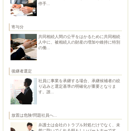
停手...
寄与分
共同相続人間の公平をはかるために共同相続
人中に、被相続人の財産の増加や維持に特別
の働...
後継者選定
社員に事業を承継する場合、承継候補者の絞
り込みと選定基準の明確化が重要となりま
す。誰...
放置は危険!問題社員へ...
弁護士は会社のトラブル対処だけでなく、未
然に防いでくれる頼もしいパートナーです。