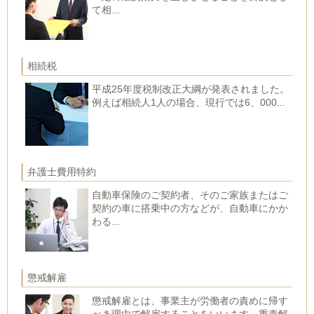
て相...
相続税
平成25年度税制改正大綱が発表されました。
例えば相続人1人の場合、現行では6、000...
弁護士費用特約
自動車保険のご契約者、そのご家族またはご
契約の車に搭乗中の方などが、自動車にかか
わる...
懲戒解雇
懲戒解雇とは、事業主が労働者の責めに帰す
べき理由で解雇することをいいます。重責解