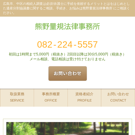
広島市、中区の相続人調査は必須!弁護士に手続を依頼するメリットとはをはじめとし
た遺産分割協議書に関するご相談、手続き、お悩みは熊野量規法律事務所 にご相談く
ださい。
082
-
224
-
5557
初回は1時間まで5,000円（税抜き）2回目以降は30分5,000円（税抜き）
メール相談、電話相談は受け付けておりません
取扱業務
事務所概要
資格者紹介
お問い合わせ
SERVICE
OFFICE
PROFILE
CONTACT