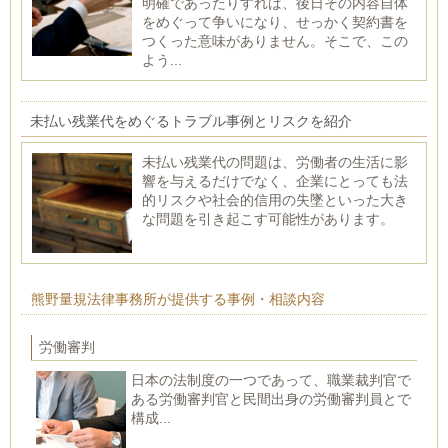
明確であったりすれば、後日その内容自体
をめぐって争いになり、せっかく契約書を
つくった意味がありません。そこで、この
よう...
未払い残業代をめぐるトラブル事例とリスクを紹介
未払い残業代の問題は、労働者の生活に影
響を与えるだけでなく、企業にとっても法
的リスクや社会的信用の失墜といった大き
な問題を引き起こす可能性があります。
熊野量規法律事務所が提供する事例・相談内容
労働審判
日本の法制度の一つであって、職業裁判官で
ある労働審判官と民間出身の労働審判員とで
構成...