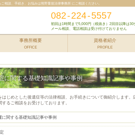
るご相談、手続き、お悩みは熊野量規法律事務所 にご相談ください。
082
-
224
-
5557
初回は1時間まで5,000円（税抜き）2回目以降は30
メール相談、電話相談は受け付けておりません
事務所概要
資格者紹介
OFFICE
PROFILE
症に関する基礎知識記事や事例
をはじめとした後遺症等の法律相談、お手続きについて御紹介します。
関するご相談をお受けしております。
症
に関する基礎知識記事や事例
定