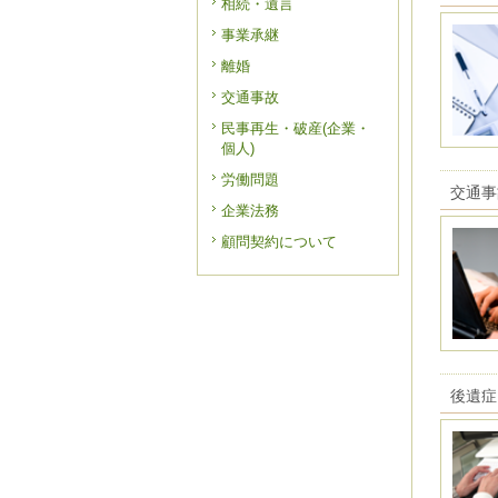
相続・遺言
事業承継
離婚
交通事故
民事再生・破産(企業・
個人)
労働問題
交通事
企業法務
顧問契約について
後遺症