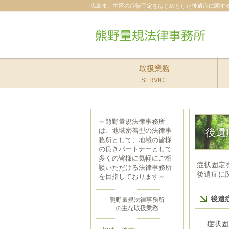
広島市、中区の症状固定をはじめとした後遺症に関す
取扱業務
SERVICE
～熊野量規法律事務所
は、地域密着型の法律事
後遺
務所として、地域の皆様
の良きパートナーとして
多くの皆様に気軽にご相
症状固定
談いただける法律事務所
後遺症に
を目指しております～
後遺
熊野量規法律事務所
の主な取扱業務
症状固