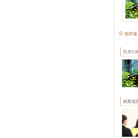
熊野量
呉市の
就業規