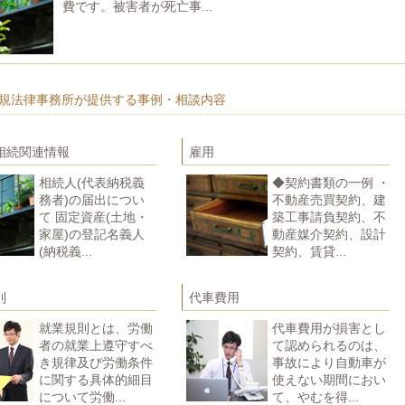
費です。被害者が死亡事...
規法律事務所が提供する事例・相談内容
相続関連情報
雇用
相続人(代表納税義
◆契約書類の一例 ・
務者)の届出につい
不動産売買契約、建
て 固定資産(土地・
築工事請負契約、不
家屋)の登記名義人
動産媒介契約、設計
(納税義...
契約、賃貸...
則
代車費用
就業規則とは、労働
代車費用が損害とし
者の就業上遵守すべ
て認められるのは、
き規律及び労働条件
事故により自動車が
に関する具体的細目
使えない期間におい
について労働...
て、やむを得...