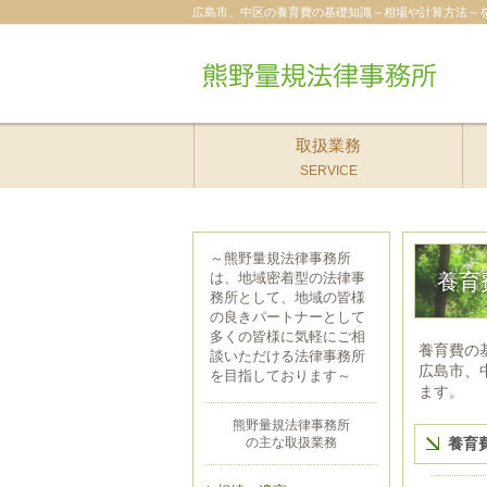
広島市、中区の養育費の基礎知識～相場や計算方法～
取扱業務
SERVICE
～熊野量規法律事務所
は、地域密着型の法律事
養育
務所として、地域の皆様
の良きパートナーとして
多くの皆様に気軽にご相
養育費の
談いただける法律事務所
広島市、
を目指しております～
ます。
熊野量規法律事務所
の主な取扱業務
養育