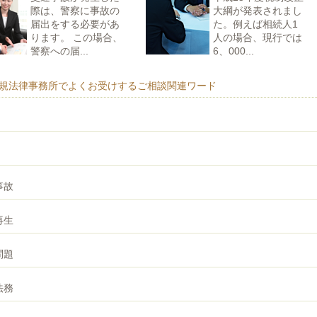
際は、警察に事故の
大綱が発表されまし
届出をする必要があ
た。例えば相続人1
ります。 この場合、
人の場合、現行では
警察への届...
6、000...
規法律事務所でよくお受けするご相談関連ワード
事故
再生
問題
法務