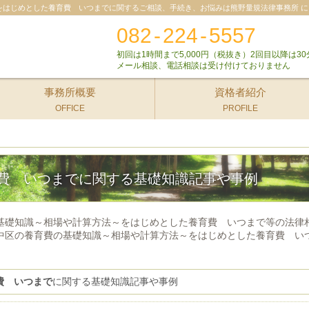
をはじめとした養育費 いつまでに関するご相談、手続き、お悩みは熊野量規法律事務所 に
082
-
224
-
5557
初回は1時間まで5,000円（税抜き）2回目以降は30
メール相談、電話相談は受け付けておりません
事務所概要
資格者紹介
OFFICE
PROFILE
費 いつまでに関する基礎知識記事や事例
基礎知識～相場や計算方法～をはじめとした養育費 いつまで等の法律
中区の養育費の基礎知識～相場や計算方法～をはじめとした養育費 い
費 いつまで
に関する基礎知識記事や事例