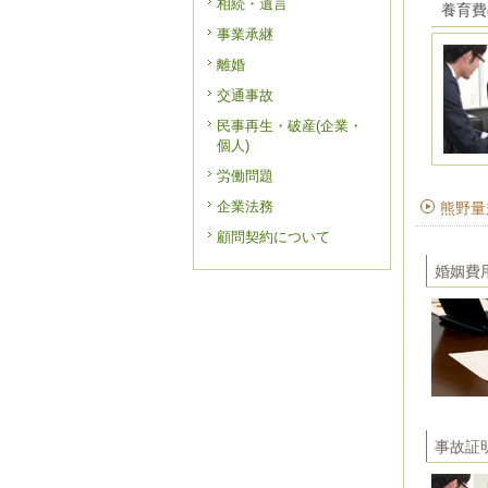
相続・遺言
養育費
事業承継
離婚
交通事故
民事再生・破産(企業・
個人)
労働問題
企業法務
熊野量
顧問契約について
婚姻費
事故証