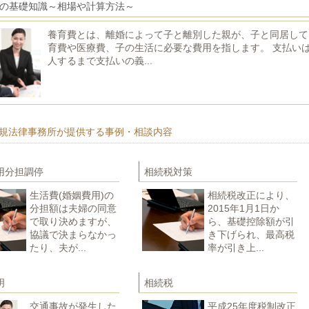
の基礎知識～相場や計算方法～
養育費とは、離婚によって子と離別した親が、子と同居して
育費や医療費、子の生活に必要な費用を指します。 支払い
人するまで支払いの義...
規法律事務所が提供する事例・相談内容
用分担調停
相続税対策
生活費(婚姻費用)の
相続税改正により、
分担額は夫婦の同意
2015年1月1日か
で取り決めますが、
ら、基礎控除額が引
協議で決まらなかっ
き下げられ、最高税
たり、夫が...
率が引き上...
明
相続税
交通事故が発生した
平成25年度税制改正