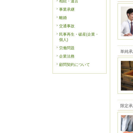
相続・遺言
事業承継
離婚
交通事故
民事再生・破産(企業・
個人)
労働問題
単純承
企業法務
顧問契約について
限定承