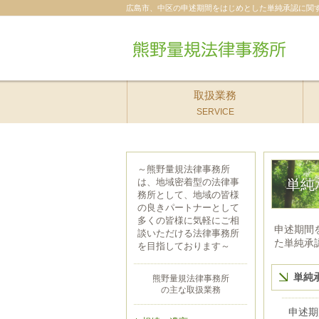
広島市、中区の申述期間をはじめとした単純承認に関
取扱業務
SERVICE
～熊野量規法律事務所
は、地域密着型の法律事
単純
務所として、地域の皆様
の良きパートナーとして
多くの皆様に気軽にご相
申述期間
談いただける法律事務所
た単純承
を目指しております～
単純
熊野量規法律事務所
の主な取扱業務
申述期