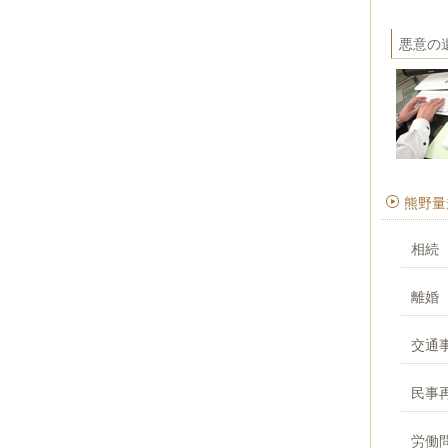
悪意の
熊野量
相続
離婚
交通
民事
労働