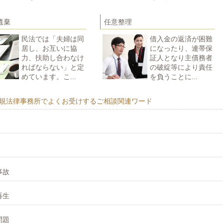
遺棄
任意整理
民法では「夫婦は同
借入金の返済が困難
居し、お互いに協
になったり、連帯保
力、扶助し合わなけ
証人となり主債務者
ればならない」と定
の破綻等により責任
めています。こ...
を負うことに...
規法律事務所でよくお受けするご相談関連ワード
事故
再生
問題