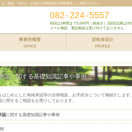
するご相談、手続き、お悩みは熊野量規法律事務所 にご相談ください。
082
-
224
-
5557
初回は1時間まで5,000円（税抜き）2回目以降は30
メール相談、電話相談は受け付けておりません
事務所概要
資格者紹介
OFFICE
PROFILE
承認に関する基礎知識記事や事例
をはじめとした単純承認等の法律相談、お手続きについて御紹介します
認に関するご相談をお受けしております。
承認
に関する基礎知識記事や事例
間