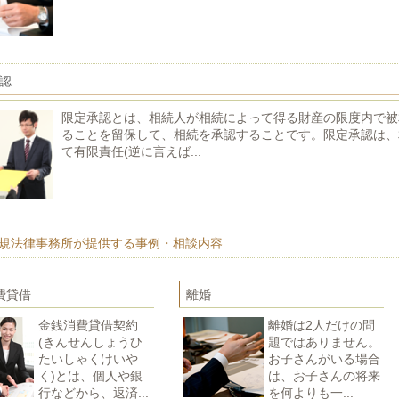
認
限定承認とは、相続人が相続によって得る財産の限度内で被
ることを留保して、相続を承認することです。限定承認は、
て有限責任(逆に言えば...
規法律事務所が提供する事例・相談内容
費貸借
離婚
金銭消費貸借契約
離婚は2人だけの問
(きんせんしょうひ
題ではありません。
たいしゃくけいや
お子さんがいる場合
く)とは、個人や銀
は、お子さんの将来
行などから、返済...
を何よりも一...